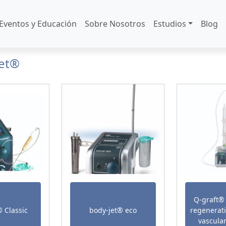
Eventos y Educación
Sobre Nosotros
Estudios
Blog
jet®
Q-graft®
 Classic
body-jet® eco
regenerati
vascula