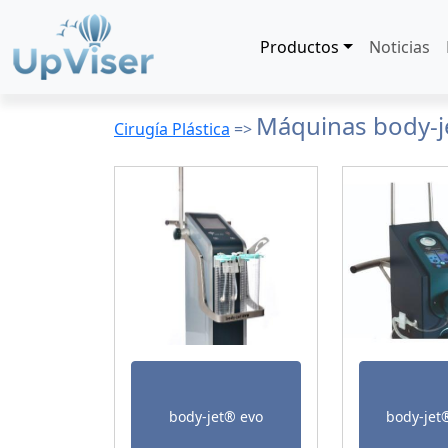
Productos
Noticias
Máquinas body-
Cirugía Plástica
=>
body-jet® evo
body-jet®