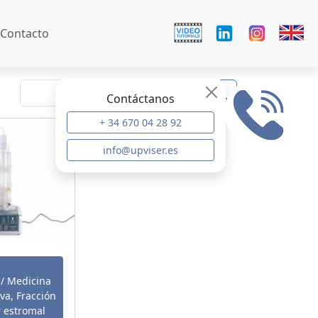
Contacto
Contáctanos
+ 34 670 04 28 92
info@upviser.es
 / Medicina
va, Fracción
r estromal