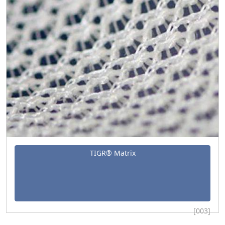
TIGR® Matrix
[003]