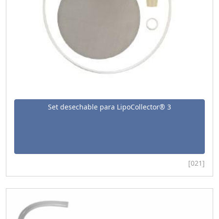
Set desechable para LipoCollector® 3
[021]