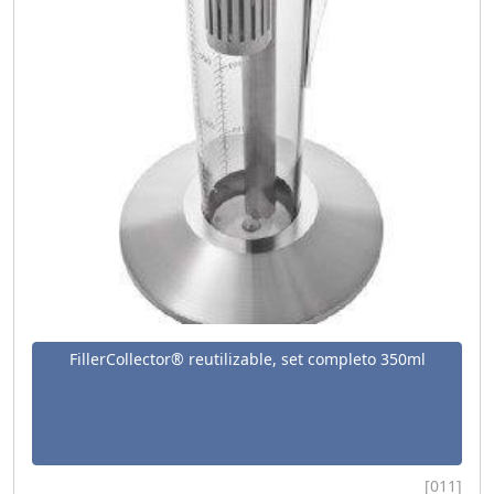
FillerCollector® reutilizable, set completo 350ml
[011]