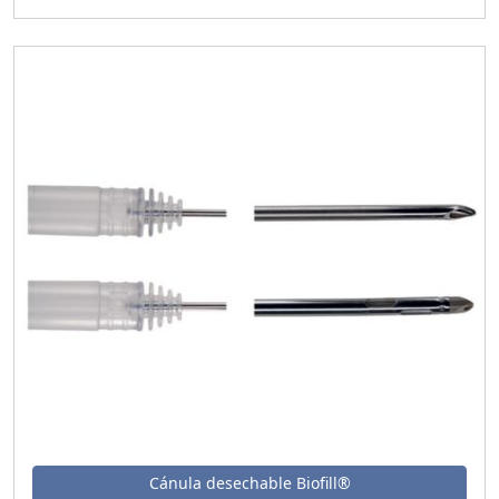
Cánula desechable Biofill®