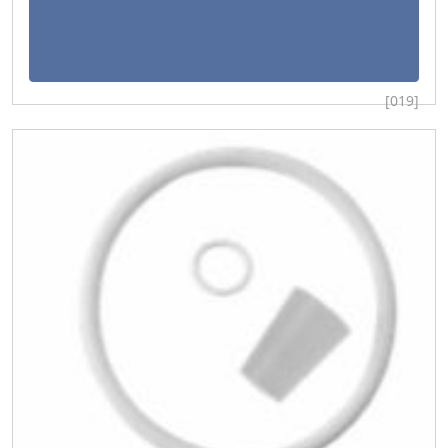
[019]