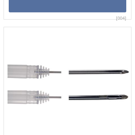
[004]