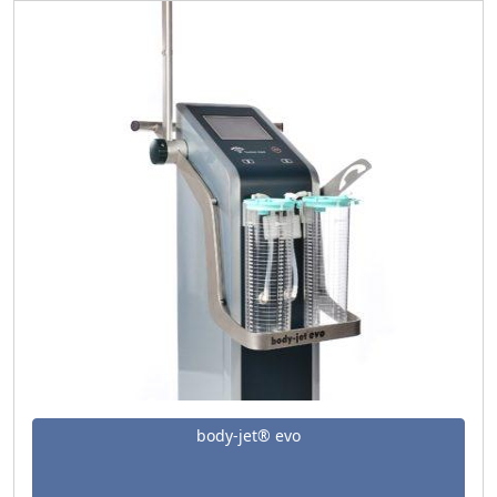
body-jet® evo