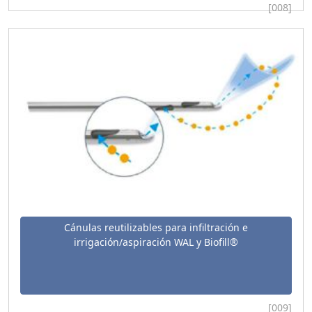
[008]
Cánulas reutilizables para infiltración e
irrigación/aspiración WAL y Biofill®
[009]