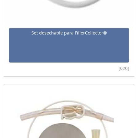
Set desechable para FillerCollector®
[020]