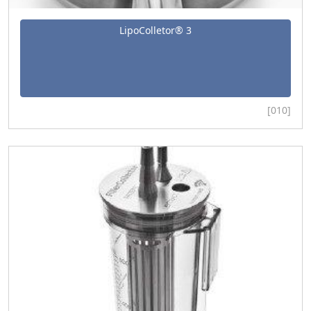
LipoColletor® 3
[010]