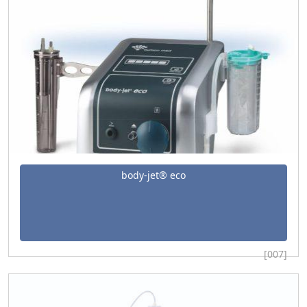
body-jet® eco
[007]