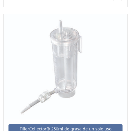
FillerCollector® 250ml de grasa de un solo uso