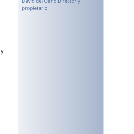
David del Olmo Director y
propietario
 y