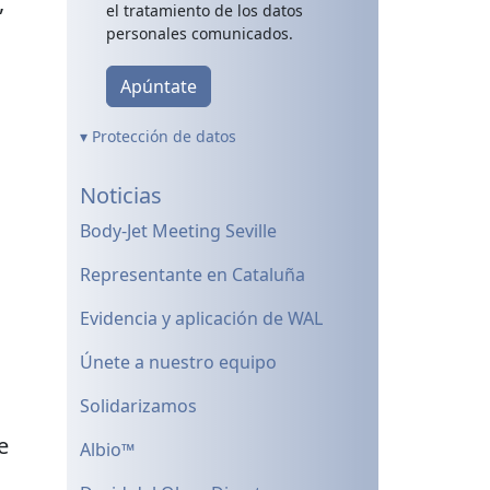
,
el tratamiento de los datos
personales comunicados.
Apúntate
▾ Protección de datos
Noticias
Body-Jet Meeting Seville
Representante en Cataluña
Evidencia y aplicación de WAL
Únete a nuestro equipo
Solidarizamos
e
Albio™